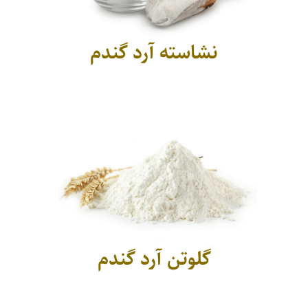
نشاسته آرد گندم
گلوتن آرد گندم